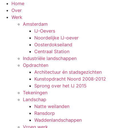
Ga
Home
naar
Over
de
Werk
inhoud
Amsterdam
IJ-Oevers
Noordelijke IJ-oever
Oosterdokseiland
Centraal Station
Industriële landschappen
Opdrachten
Architectuur én stadsgezichten
Kunstopdracht Noord 2008-2012
Sprong over het IJ 2015
Tekeningen
Landschap
Natte weilanden
Ransdorp
Waddenlandschappen
Vroeg werk